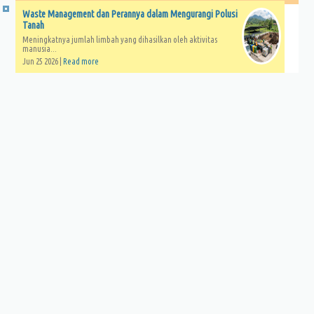
Waste Management dan Perannya dalam Mengurangi Polusi
Tanah
Meningkatnya jumlah limbah yang dihasilkan oleh aktivitas
manusia...
Jun 25 2026 |
Read more