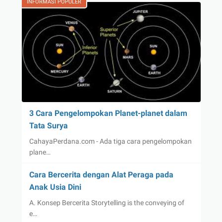
INFORMASI POPULER
3 Cara Pengelompokan Planet-planet dalam
Tata Surya
CahayaPerdana.com - Ada tiga cara pengelompokan
plane…
Cara Bercerita dengan Alat Peraga pada
Anak Usia Dini
A. Konsep Bercerita Storytelling is the conveying of
e…