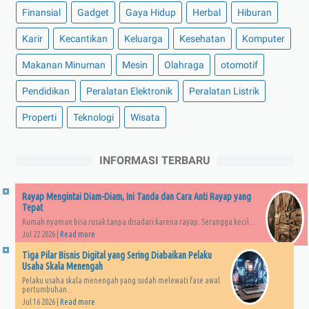
Finansial
Gadget
Gaya Hidup
Herbal
Hiburan
Karir
Kecantikan
Keluarga
Kesehatan
Komputer
Makanan Minuman
Mesin
Olahraga
otomotif
Pendidikan
Peralatan Elektronik
Peralatan Listrik
Properti
Teknologi
Wisata
INFORMASI TERBARU
Rayap Mengintai Diam-Diam, Ini Tanda dan Cara Anti Rayap yang
Tepat
Rumah nyaman bisa rusak tanpa disadari karena rayap. Serangga kecil...
Jul 22 2026 |
Read more
Tiga Pilar Bisnis Digital yang Sering Diabaikan Pelaku
Usaha Skala Menengah
Pelaku usaha skala menengah yang sudah melewati fase awal
pertumbuhan...
Jul 16 2026 |
Read more