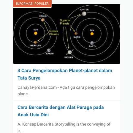
INFORMASI POPULER
3 Cara Pengelompokan Planet-planet dalam
Tata Surya
CahayaPerdana.com - Ada tiga cara pengelompokan
plane…
Cara Bercerita dengan Alat Peraga pada
Anak Usia Dini
A. Konsep Bercerita Storytelling is the conveying of
e…