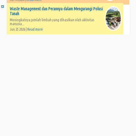
Waste Management dan Perannya dalam Mengurangi Polusi
Tanah
Meningkatnya jumlah limbah yang dihasilkan oleh aktivitas
manusia...
Jun 25 2026 |
Read more