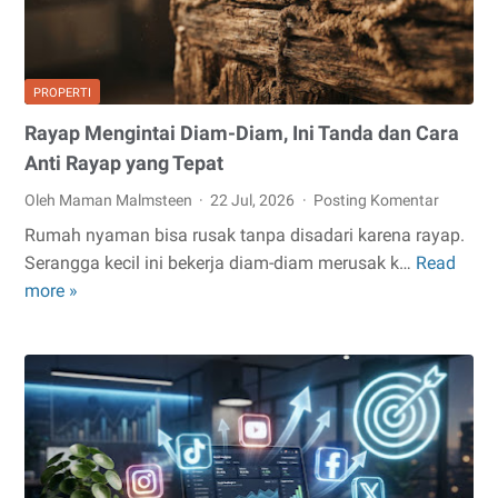
PROPERTI
Rayap Mengintai Diam-Diam, Ini Tanda dan Cara
Anti Rayap yang Tepat
Oleh Maman Malmsteen
22 Jul, 2026
Posting Komentar
Rumah nyaman bisa rusak tanpa disadari karena rayap.
Serangga kecil ini bekerja diam-diam merusak k…
Read
Rayap
more »
Mengintai
Diam-
Diam,
Ini
Tanda
dan
Cara