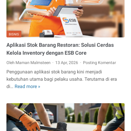
dan
Risiko
Kesehatan
Secara
Akurat
BISNIS
Aplikasi Stok Barang Restoran: Solusi Cerdas
Kelola Inventory dengan ESB Core
Oleh Maman Malmsteen
13 Apr, 2026
Posting Komentar
Penggunaan aplikasi stok barang kini menjadi
kebutuhan utama bagi pelaku usaha. Terutama di era
Aplikasi
di…
Read more »
Stok
Barang
Restoran:
Solusi
Cerdas
Kelola