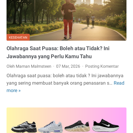
Block
di
Jabodetabek
KESEHATAN
Olahraga Saat Puasa: Boleh atau Tidak? Ini
Jawabannya yang Perlu Kamu Tahu
Oleh Maman Malmsteen
07 Mar, 2026
Posting Komentar
Olahraga saat puasa: boleh atau tidak ? Ini jawabannya
yang sering membuat banyak orang penasaran s…
Read
Olahraga
more »
Saat
Puasa:
Boleh
atau
Tidak?