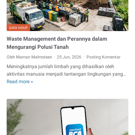
Usaha
Skala
Menengah
GAYA HIDUP
Waste Management dan Perannya dalam
Mengurangi Polusi Tanah
Oleh Maman Malmsteen
25 Jun, 2026
Posting Komentar
Meningkatnya jumlah limbah yang dihasilkan oleh
aktivitas manusia menjadi tantangan lingkungan yang…
Waste
Read more »
Management
dan
Perannya
dalam
Mengurangi
Polusi
Tanah