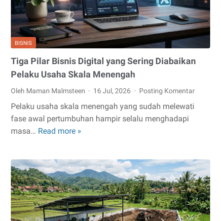
Anti
Rayap
yang
Tepat
BISNIS
Tiga Pilar Bisnis Digital yang Sering Diabaikan
Pelaku Usaha Skala Menengah
Oleh Maman Malmsteen
16 Jul, 2026
Posting Komentar
Pelaku usaha skala menengah yang sudah melewati
fase awal pertumbuhan hampir selalu menghadapi
Tiga
masa…
Read more »
Pilar
Bisnis
Digital
yang
Sering
Diabaikan
Pelaku