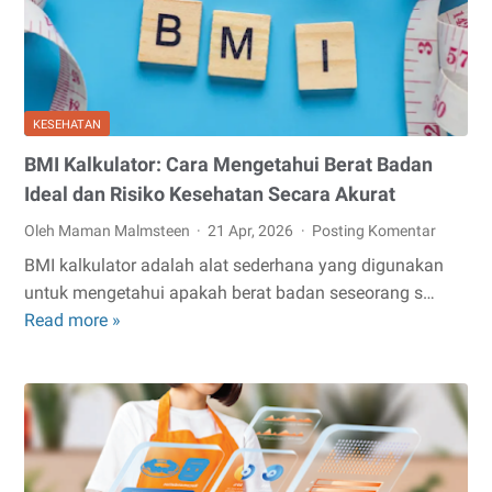
Koper
Mencolok
Untuk
Traveling
KESEHATAN
BMI Kalkulator: Cara Mengetahui Berat Badan
Ideal dan Risiko Kesehatan Secara Akurat
Oleh Maman Malmsteen
21 Apr, 2026
Posting Komentar
BMI kalkulator adalah alat sederhana yang digunakan
untuk mengetahui apakah berat badan seseorang s…
BMI
Read more »
Kalkulator:
Cara
Mengetahui
Berat
Badan
Ideal