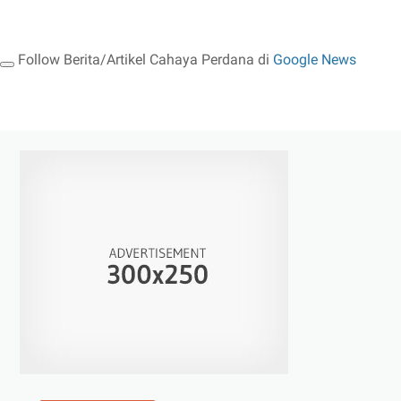
Jadi
Incaran
Anak
Follow Berita/Artikel Cahaya Perdana di
Google News
Sneakers