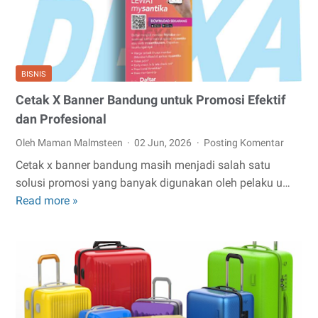
Kesalahan
Finansial
yang
Sering
Tidak
BISNIS
Disadari
Cetak X Banner Bandung untuk Promosi Efektif
dan Profesional
Oleh Maman Malmsteen
02 Jun, 2026
Posting Komentar
Cetak x banner bandung masih menjadi salah satu
solusi promosi yang banyak digunakan oleh pelaku u…
Cetak
Read more »
X
Banner
Bandung
untuk
Promosi
Efektif