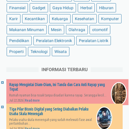
Finansial
Gadget
Gaya Hidup
Herbal
Hiburan
Karir
Kecantikan
Keluarga
Kesehatan
Komputer
Makanan Minuman
Mesin
Olahraga
otomotif
Pendidikan
Peralatan Elektronik
Peralatan Listrik
Properti
Teknologi
Wisata
INFORMASI TERBARU
Rayap Mengintai Diam-Diam, Ini Tanda dan Cara Anti Rayap yang
Tepat
Rumah nyaman bisa rusak tanpa disadari karena rayap. Serangga kecil...
Jul 22 2026 |
Read more
Tiga Pilar Bisnis Digital yang Sering Diabaikan Pelaku
Usaha Skala Menengah
Pelaku usaha skala menengah yang sudah melewati fase awal
pertumbuhan...
Jul 16 2026 |
Read more