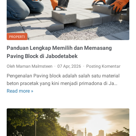
Inventory
dengan
ESB
Core
PROPERTI
Panduan Lengkap Memilih dan Memasang
Paving Block di Jabodetabek
Oleh Maman Malmsteen
07 Apr, 2026
Posting Komentar
Pengenalan Paving block adalah salah satu material
beton pracetak yang kini menjadi primadona di Ja…
Panduan
Read more »
Lengkap
Memilih
dan
Memasang
Paving