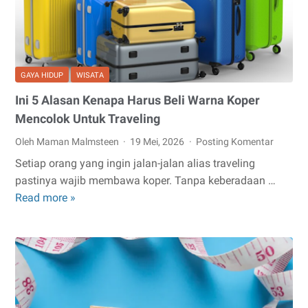
dan
Profesional
GAYA HIDUP
WISATA
Ini 5 Alasan Kenapa Harus Beli Warna Koper
Mencolok Untuk Traveling
Oleh Maman Malmsteen
19 Mei, 2026
Posting Komentar
Setiap orang yang ingin jalan-jalan alias traveling
pastinya wajib membawa koper. Tanpa keberadaan …
Ini
Read more »
5
Alasan
Kenapa
Harus
Beli
Warna