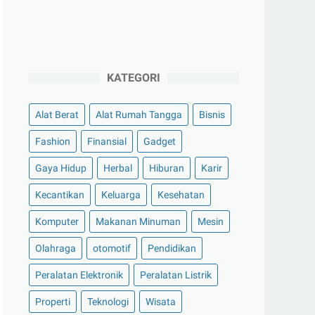
KATEGORI
Alat Berat
Alat Rumah Tangga
Bisnis
Fashion
Finansial
Gadget
Gaya Hidup
Herbal
Hiburan
Karir
Kecantikan
Keluarga
Kesehatan
Komputer
Makanan Minuman
Mesin
Olahraga
otomotif
Pendidikan
Peralatan Elektronik
Peralatan Listrik
Properti
Teknologi
Wisata