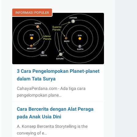
INFORMASI POPULER
3 Cara Pengelompokan Planet-planet
dalam Tata Surya
CahayaPerdana.com - Ada tiga cara
pengelompokan plane…
Cara Bercerita dengan Alat Peraga
pada Anak Usia Dini
A. Konsep Bercerita Storytelling is the
conveying of e…