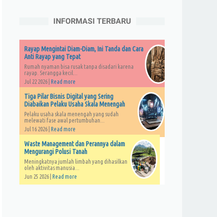
INFORMASI TERBARU
Rayap Mengintai Diam-Diam, Ini Tanda dan Cara
Anti Rayap yang Tepat
Rumah nyaman bisa rusak tanpa disadari karena
rayap. Serangga kecil...
Jul 22 2026 |
Read more
Tiga Pilar Bisnis Digital yang Sering
Diabaikan Pelaku Usaha Skala Menengah
Pelaku usaha skala menengah yang sudah
melewati fase awal pertumbuhan...
Jul 16 2026 |
Read more
Waste Management dan Perannya dalam
Mengurangi Polusi Tanah
Meningkatnya jumlah limbah yang dihasilkan
oleh aktivitas manusia...
Jun 25 2026 |
Read more