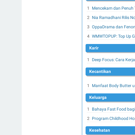
Mencekam dan Penuh Te
Nia Ramadhani Rilis No
OppaDrama dan Fenome
WMWTOPUP: Top Up Gam
Karir
Deep Focus: Cara Kerja
Kecantikan
Manfaat Body Butter u
Keluarga
Bahaya Fast Food bagi
Program Childhood H
Kesehatan