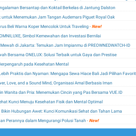
engalaman Bersantap dan Koktail Berkelas di Jantung Dalston
aik untuk Menemukan Jam Tangan Audemars Piguet Royal Oak
rus Beli Warna Koper Mencolok Untuk Traveling
-
New!
i OMNILUXE, Simbol Kemewahan dan Investasi Bernilai
an Mewah di Jakarta: Temukan Jam Impianmu di PREOWNEDWATCH-ID
ah Bersama ONELUX: Solusi Terbaik untuk Gaya dan Prestise
 Berpengaruh pada Kesehatan Mental
bih Praktis dan Nyaman: Mengapa Sewa Hiace Bali Jadi Pilihan Favori
r, Love, and a Sound Mind, Organisasi Amal Berbasis Iman
in Wanita dan Pria: Menemukan Cincin yang Pas Bersama VUE.ID
Sehat Kunci Menuju Kesehatan Fisik dan Mental Optimal
g Bikin Hubungan Awet: Kunci Komunikasi Sehat dan Tahan Lama
n Perannya dalam Mengurangi Polusi Tanah
-
New!