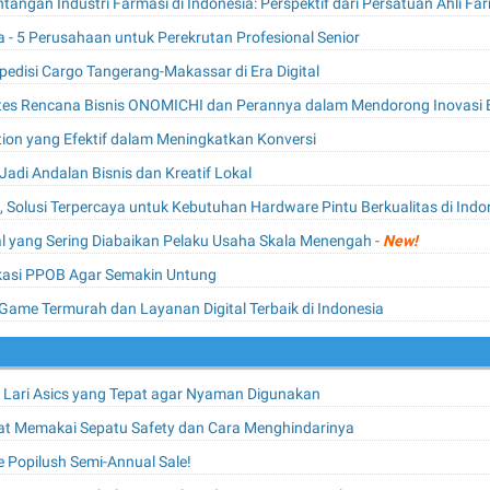
ntangan Industri Farmasi di Indonesia: Perspektif dari Persatuan Ahli F
a - 5 Perusahaan untuk Perekrutan Profesional Senior
edisi Cargo Tangerang-Makassar di Era Digital
ntes Rencana Bisnis ONOMICHI dan Perannya dalam Mendorong Inovasi B
tion yang Efektif dalam Meningkatkan Konversi
adi Andalan Bisnis dan Kreatif Lokal
 Solusi Terpercaya untuk Kebutuhan Hardware Pintu Berkualitas di Indo
ital yang Sering Diabaikan Pelaku Usaha Skala Menengah
-
New!
likasi PPOB Agar Semakin Untung
me Termurah dan Layanan Digital Terbaik di Indonesia
u Lari Asics yang Tepat agar Nyaman Digunakan
t Memakai Sepatu Safety dan Cara Menghindarinya
he Popilush Semi-Annual Sale!