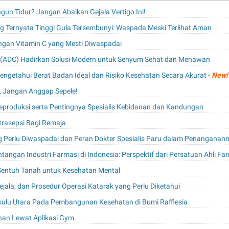
gun Tidur? Jangan Abaikan Gejala Vertigo Ini!
 Ternyata Tinggi Gula Tersembunyi: Waspada Meski Terlihat Aman
gan Vitamin C yang Mesti Diwaspadai
e (ADC) Hadirkan Solusi Modern untuk Senyum Sehat dan Menawan
Mengetahui Berat Badan Ideal dan Risiko Kesehatan Secara Akurat
-
New!
, Jangan Anggap Sepele!
produksi serta Pentingnya Spesialis Kebidanan dan Kandungan
trasepsi Bagi Remaja
 Perlu Diwaspadai dan Peran Dokter Spesialis Paru dalam Penanganan
ntangan Industri Farmasi di Indonesia: Perspektif dari Persatuan Ahli F
Sentuh Tanah untuk Kesehatan Mental
jala, dan Prosedur Operasi Katarak yang Perlu Diketahui
kulu Utara Pada Pembangunan Kesehatan di Bumi Rafflesia
han Lewat Aplikasi Gym