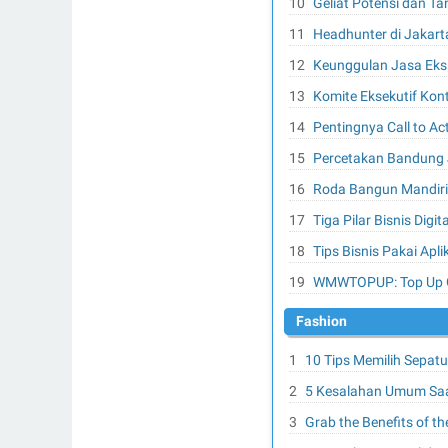
Geliat Potensi dan Ta
Headhunter di Jakart
Keunggulan Jasa Eksp
Komite Eksekutif Ko
Pentingnya Call to Ac
Percetakan Bandung J
Roda Bangun Mandiri,
Tiga Pilar Bisnis Dig
Tips Bisnis Pakai Ap
WMWTOPUP: Top Up Ga
Fashion
10 Tips Memilih Sepat
5 Kesalahan Umum Saa
Grab the Benefits of t