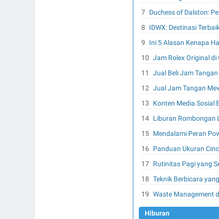
Duchess of Dalston: P
IDWX: Destinasi Terb
Ini 5 Alasan Kenapa Ha
Jam Rolex Original d
Jual Beli Jam Tang
Jual Jam Tangan Mew
Konten Media Sosial
Liburan Rombongan Le
Mendalami Peran Powe
Panduan Ukuran Cinc
Rutinitas Pagi yang 
Teknik Berbicara yan
Waste Management da
Hiburan