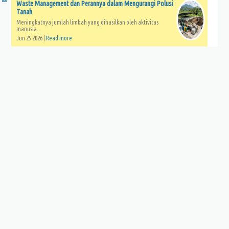
Waste Management dan Perannya dalam Mengurangi Polusi
Tanah
Meningkatnya jumlah limbah yang dihasilkan oleh aktivitas
manusia...
Jun 25 2026 |
Read more