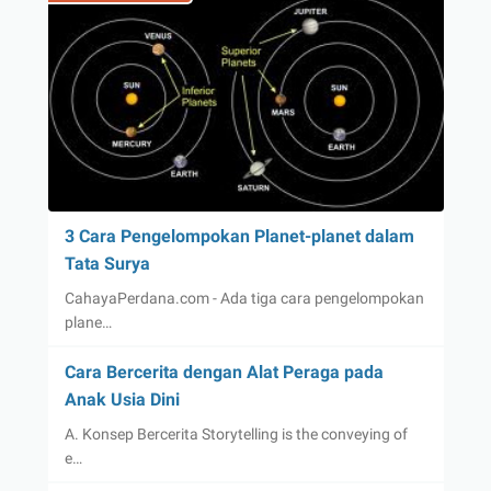
3 Cara Pengelompokan Planet-planet dalam
Tata Surya
CahayaPerdana.com - Ada tiga cara pengelompokan
plane…
Cara Bercerita dengan Alat Peraga pada
Anak Usia Dini
A. Konsep Bercerita Storytelling is the conveying of
e…