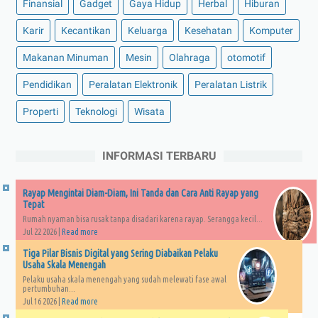
Finansial
Gadget
Gaya Hidup
Herbal
Hiburan
Karir
Kecantikan
Keluarga
Kesehatan
Komputer
Makanan Minuman
Mesin
Olahraga
otomotif
Pendidikan
Peralatan Elektronik
Peralatan Listrik
Properti
Teknologi
Wisata
INFORMASI TERBARU
Rayap Mengintai Diam-Diam, Ini Tanda dan Cara Anti Rayap yang
Tepat
Rumah nyaman bisa rusak tanpa disadari karena rayap. Serangga kecil...
Jul 22 2026 |
Read more
Tiga Pilar Bisnis Digital yang Sering Diabaikan Pelaku
Usaha Skala Menengah
Pelaku usaha skala menengah yang sudah melewati fase awal
pertumbuhan...
Jul 16 2026 |
Read more