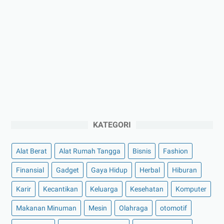
KATEGORI
Alat Berat
Alat Rumah Tangga
Bisnis
Fashion
Finansial
Gadget
Gaya Hidup
Herbal
Hiburan
Karir
Kecantikan
Keluarga
Kesehatan
Komputer
Makanan Minuman
Mesin
Olahraga
otomotif