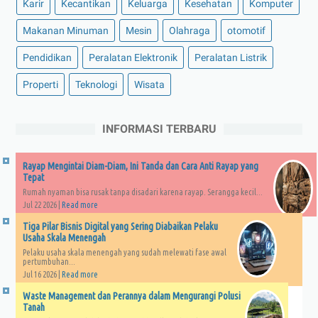
Karir
Kecantikan
Keluarga
Kesehatan
Komputer
Makanan Minuman
Mesin
Olahraga
otomotif
Pendidikan
Peralatan Elektronik
Peralatan Listrik
Properti
Teknologi
Wisata
INFORMASI TERBARU
Rayap Mengintai Diam-Diam, Ini Tanda dan Cara Anti Rayap yang
Tepat
Rumah nyaman bisa rusak tanpa disadari karena rayap. Serangga kecil...
Jul 22 2026 |
Read more
Tiga Pilar Bisnis Digital yang Sering Diabaikan Pelaku
Usaha Skala Menengah
Pelaku usaha skala menengah yang sudah melewati fase awal
pertumbuhan...
Jul 16 2026 |
Read more
Waste Management dan Perannya dalam Mengurangi Polusi
Tanah